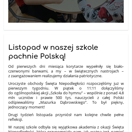
Listopad w naszej szkole
pachnie Polską!
Od pierwszych dni miesiąca korytarze wypełniły się biało-
czerwonymi barwami, a my – w świątecznych nastrojach –
z zaangażowaniem realizujemy działania patriotyczne.
Uroczyste obchody Święta Niepodległości rozpoczęliśmy już w
pierwszym tygodniu. W piątek o 11:11 dołączyliśmy
do ogólnopolskiej akcji „Szkoła do hymnu” – wspólnie z ponad 4,8
mln uczniów i prawie 500 tys. nauczycieli z całej Polski
odśpiewaliśmy „Mazurka Dąbrowskiego”. To był piękny,
jednoczący moment!
Drugi tydzień listopada przyniósł nam kolejne chwile pełne
refleksji.
W naszej szkole odbyła się wyjątkowa akademia z okazji Święta
Niepodległości, która przypomniała nam, jak ważna jest pamięć