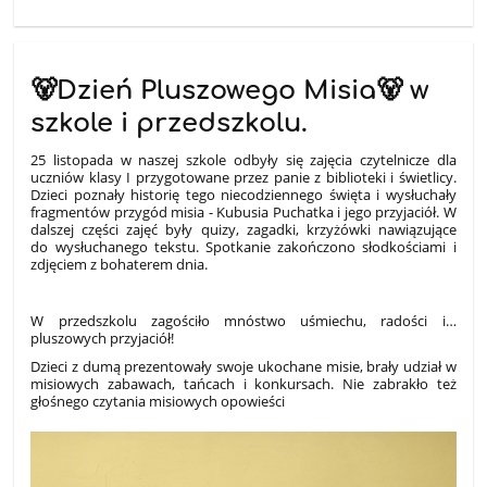
🐻Dzień Pluszowego Misia🐻 w
szkole i przedszkolu.
25 listopada w naszej szkole odbyły się zajęcia czytelnicze dla
uczniów klasy I przygotowane przez panie z biblioteki i świetlicy.
Dzieci po
znały historię tego niecodziennego święta i wysłuchały
fragmentów przygód misia - Kubusia Puchatka i jego przyjaciół. W
dalszej części zajęć były quizy, zagadki, krzyżówki nawiązujące
do wysłuchanego tekstu. Spotkanie zakończono słodkościami
i
zdjęciem z bohaterem dnia.
W
przedszkolu zagościło mnóstwo uśmiechu, radości i…
pluszowych przyjaciół!
Dzieci z dumą prezentowały swoje ukochane misie, brały udział w
misiowych zabawach, tańcach i konkursach. Nie zabrakło też
głośnego czytania misiowych opowieści