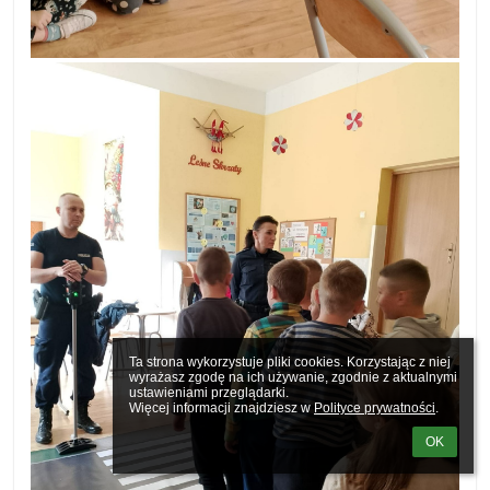
Ta strona wykorzystuje pliki cookies. Korzystając z niej 
wyrażasz zgodę na ich używanie, zgodnie z aktualnymi 
ustawieniami przeglądarki.

Więcej informacji znajdziesz w 
Polityce prywatności
.
OK